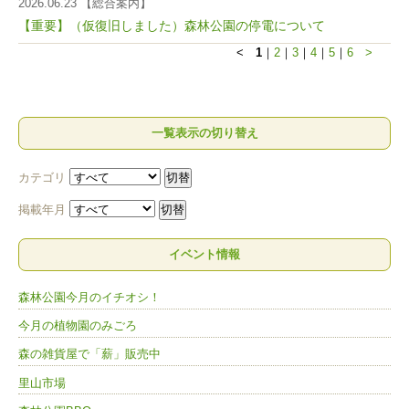
2026.06.23 【総合案内】
【重要】（仮復旧しました）森林公園の停電について
<
1
｜
2
｜
3
｜
4
｜
5
｜
6
>
一覧表示の切り替え
カテゴリ
掲載年月
イベント情報
森林公園今月のイチオシ！
今月の植物園のみごろ
森の雑貨屋で「薪」販売中
里山市場