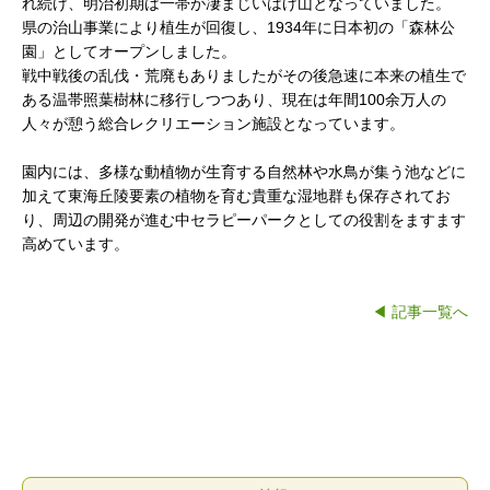
れ続け、明治初期は一帯が凄まじいはげ山となっていました。
県の治山事業により植生が回復し、1934年に日本初の「森林公
園」としてオープンしました。
戦中戦後の乱伐・荒廃もありましたがその後急速に本来の植生で
ある温帯照葉樹林に移行しつつあり、現在は年間100余万人の
人々が憩う総合レクリエーション施設となっています。
園内には、多様な動植物が生育する自然林や水鳥が集う池などに
加えて東海丘陵要素の植物を育む貴重な湿地群も保存されてお
り、周辺の開発が進む中セラピーパークとしての役割をますます
高めています。
◀ 記事一覧へ